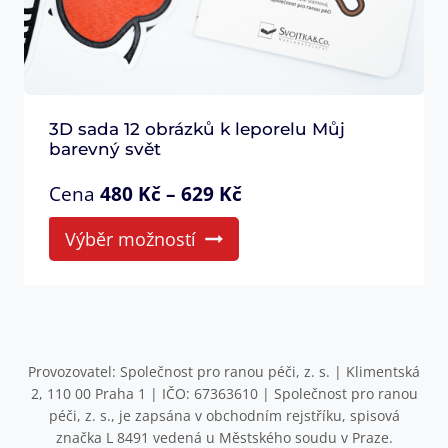
3D sada 12 obrázků k leporelu Můj
barevný svět
Cena
480
Kč
–
629
Kč
This
Výběr možností
product
has
multiple
variants.
The
Provozovatel: Společnost pro ranou péči, z. s. | Klimentská
options
2, 110 00 Praha 1 | IČO: 67363610 | Společnost pro ranou
péči, z. s., je zapsána v obchodním rejstříku, spisová
may
značka L 8491 vedená u Městského soudu v Praze.
be