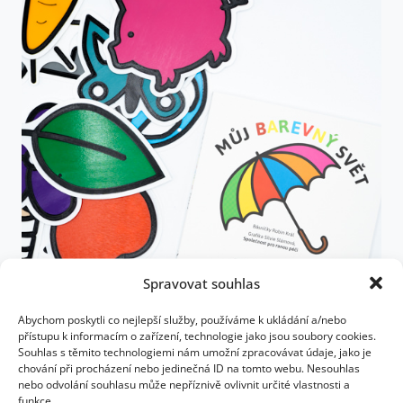
Spravovat souhlas
Abychom poskytli co nejlepší služby, používáme k ukládání a/nebo
přístupu k informacím o zařízení, technologie jako jsou soubory cookies.
Souhlas s těmito technologiemi nám umožní zpracovávat údaje, jako je
3D sada 12 obrázků k leporelu Můj
chování při procházení nebo jedinečná ID na tomto webu. Nesouhlas
barevný svět (Kopírovat)
nebo odvolání souhlasu může nepříznivě ovlivnit určité vlastnosti a
funkce.