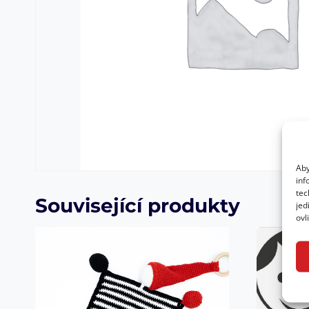
Aby
inf
tec
Související produkty
jed
ovl