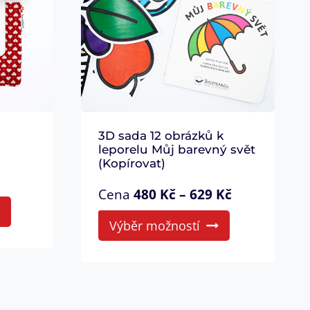
3D sada 12 obrázků k
leporelu Můj barevný svět
(Kopírovat)
Cena
480
Kč
–
629
Kč
This
Výběr možností
product
has
multiple
variants.