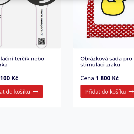
lační terčík nebo
Obrázková sada pro
nka
stimulaci zraku
100
Kč
Cena
1 800
Kč
at do košíku
Přidat do košíku